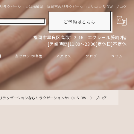
リラクゼーションは福岡県、福岡市のリラクゼーションサロン SLOW | ブログ
ご予約はこちら
福岡市早良区高取1-2-16 エクレール藤崎2階
[営業時間]11:00～23:00[定休日]不定休
問
当サロンの特徴
アクセス
ブログ
コラム
リンパマッサージ
ドライヘッドスパ
リラクゼーションならリラクゼーションサロン SLOW
ブログ
眼精疲労
スキンケア
男性