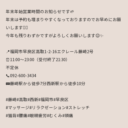
年末年始営業時間のお知らせです🌱
年末は予約も埋まりやすくなっておりますのでお早めにお願
いします🙇‍♀️
今年も残りわずかですがよろしくお願いします😌✨
📍福岡市早良区高取1-2-16エクレール藤崎2号
⏰11:00〜23:00（受付終了21:30）
不定休
📞092-600-3434
🚃藤崎駅から徒歩7分西新駅から徒歩10分
#藤崎#高取#西新#福岡市#早良区
#マッサージ#リラクゼーション#ストレッチ
#猫背#腰痛#眼精疲労#むくみ#頭痛