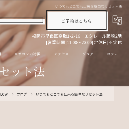
いつでもどこでも出来る簡単なリセット法
ご予約はこちら
福岡市早良区高取1-2-16 エクレール藤崎2階
[営業時間]11:00～23:00[定休日]不定休
問
当サロンの特徴
アクセス
ブログ
コラム
セット法
リンパマッサージ
ドライヘッドスパ
LOW
ブログ
いつでもどこでも出来る簡単なリセット法
眼精疲労
スキンケア
男性