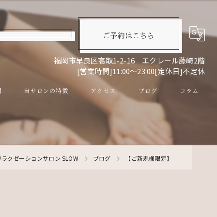
ご予約はこちら
福岡市早良区高取1-2-16 エクレール藤崎2階
[営業時間]11:00～23:00[定休日]不定休
問
当サロンの特徴
アクセス
ブログ
コラム
リンパマッサージ
ドライヘッドスパ
ラクゼーションサロン SLOW
ブログ
【ご新規様限定】
眼精疲労
スキンケア
男性