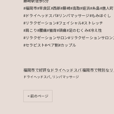
藤崎駅徒歩5分
#福岡市#早良区#西新#藤崎#高取#姪浜#糸島#唐人町
#ドライヘッドスパ#リンパマッサージ#もみほぐし
#リラクゼーション#フェイシャル#ストレッチ
#肩こり#腰痛#猫背#頭痛#足のむくみ#冷え性
#リラクゼーションサロン#リラクゼーションサロン
#セラピスト#ペア割#カップル
福岡市で好評なドライヘッドスパ
福岡市で特別なリ
ドライヘッドスパ
リンパマッサージ
< 前のページ