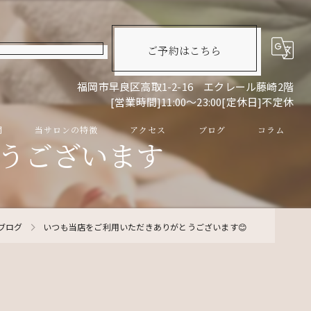
ご予約はこちら
福岡市早良区高取1-2-16 エクレール藤崎2階
[営業時間]11:00～23:00[定休日]不定休
問
当サロンの特徴
アクセス
ブログ
コラム
うございます
リンパマッサージ
ドライヘッドスパ
ブログ
いつも当店をご利用いただきありがとうございます😊
眼精疲労
スキンケア
男性