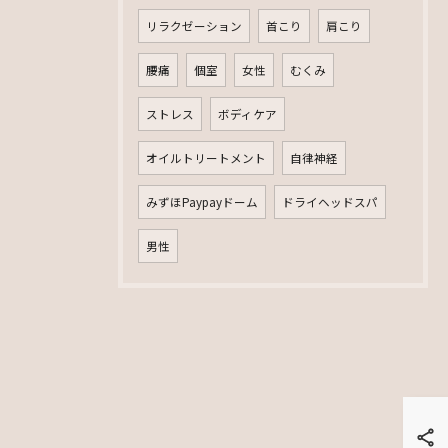
リラクゼーション
首こり
肩こり
腰痛
個室
女性
むくみ
ストレス
ボディケア
オイルトリートメント
自律神経
みずほPaypayドーム
ドライヘッドスパ
男性