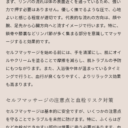
まず、リンパの流れは体の表面近くを通っているため、強い
力で押す必要はありません。優しく撫でるような圧で、心地
よいと感じる程度が適切です。代表的な流れの方向は、顔や
腕、足先から心臓方向へと流すイメージで行います。特に、
鎖骨や膝裏などリンパ節が多く集まる部分を意識してマッサ
ージすると効果的です。
セルフマッサージを始める前には、手を清潔にし、肌にオイ
ルやクリームを塗ることで摩擦を減らし、肌トラブルの予防
にもつながります。また、入浴後や体が温まっているタイミ
ングで行うと、血行が良くなりやすく、よりリラックス効果
も高まります。
セルフマッサージの注意点と血栓リスク対策
セルフマッサージは基本的に安全ですが、いくつかの注意点
を守ることでトラブルを未然に防げます。特に、ふくらはぎ
など血栓ができやすい部位は慎重に扱う必要があります。血