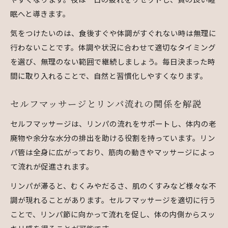
法
眠へと導きます。
セルフマッサージで体の老廃物を効率的に流す
気をつけたいのは、食後すぐや体調がすぐれない時は無理に
リンパケア習慣でむくみと肌くすみを防ぐ方法
行わないことです。体調や状況に合わせて適切なタイミング
セルフマッサージで美容健康力を高めるコツ
を選び、無理のない範囲で継続しましょう。毎日決まった時
間に取り入れることで、自然と習慣化しやすくなります。
リンパマッサージと水分補給の重要な関係
セルフマッサージとリンパ流れの関係を解説
セルフマッサージは、リンパの流れをサポートし、体内の老
廃物や余分な水分の排出を助ける役割を持っています。リン
パ管は全身に広がっており、筋肉の動きやマッサージによっ
て流れが促進されます。
リンパが滞ると、むくみやだるさ、肌のくすみなど様々な不
調が現れることがあります。セルフマッサージを適切に行う
ことで、リンパ節に向かって流れを促し、体の内側からスッ