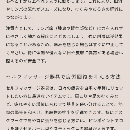
もへと下から上へ流すように動かします。これにより、血流
やリンパの流れがスムーズになり、むくみやだるさの軽減に
つながります。
注意点として、リンパ節（膝裏や鼠径部など）は力を入れず
にやさしく触れる程度にとどめましょう。強い刺激は逆効果
になることがあるため、痛みを感じた場合はすぐに中止して
ください。特に体調が優れない日や皮膚に異常がある場合は
控えるのが安全です。
セルフマッサージ器具で疲労回復を叶える方法
セルフマッサージ器具は、日々の疲労を自宅で手軽にリセッ
トしたい方に最適なアイテムです。肩こりや足のむくみな
ど、疲れやすい部位に合わせて器具を使い分けることで、筋
肉の緊張を和らげ、老廃物の排出を促進できます。特にデス
クワークで肩や首に張りを感じる方には、ピンポイントでコ
リをほぐせるボール型やスティック型の器具が人気です。