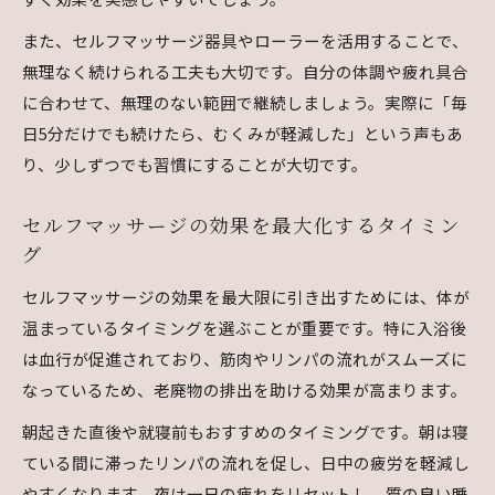
リンパマッサージで肩や背中コリを和らげる技
セルフマッサージ肩ケアの効果的な手順とは
また、セルフマッサージ器具やローラーを活用することで、
無理なく続けられる工夫も大切です。自分の体調や疲れ具合
背中ゴリゴリの正体を知りリンパマッサージ対
に合わせて、無理のない範囲で継続しましょう。実際に「毎
策
日5分だけでも続けたら、むくみが軽減した」という声もあ
セルフマッサージローラーで肩甲骨周りをほぐ
り、少しずつでも習慣にすることが大切です。
す
セルフマッサージ背中ケアのおすすめポイント
セルフマッサージの効果を最大化するタイミン
セルフマッサージ器具を使う上手なポイント
グ
リンパマッサージ器具の効果的な使い方
セルフマッサージの効果を最大限に引き出すためには、体が
セルフマッサージ器具で疲労回復を叶える方法
温まっているタイミングを選ぶことが重要です。特に入浴後
セルフマッサージローラーで足や背中をケア
は血行が促進されており、筋肉やリンパの流れがスムーズに
初心者におすすめのセルフマッサージ器具選び
なっているため、老廃物の排出を助ける効果が高まります。
セルフマッサージで器具を安全に使う注意点
朝起きた直後や就寝前もおすすめのタイミングです。朝は寝
疲労回復と美容に効くリンパケアのすすめ
ている間に滞ったリンパの流れを促し、日中の疲労を軽減し
リンパマッサージで疲労回復と美容を両立する
やすくなります。夜は一日の疲れをリセットし、質の良い睡