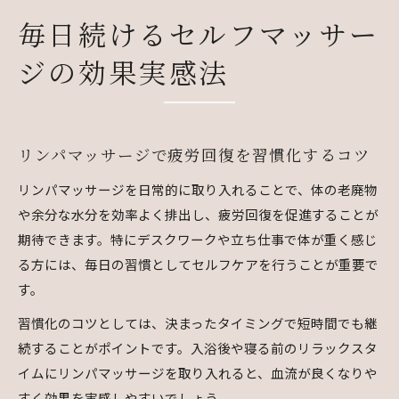
ふくらはぎマッサージの正しい安全ポイント
毎日続けるセルフマッサー
リンパマッサージでむくみから解放される秘訣
リンパマッサージでむくみを流す基本手順
ジの効果実感法
セルフマッサージで老廃物排出を実感する方法
リンパマッサージ後の排泄促進ポイント解説
セルフマッサージ足ケアで軽やかさを実感
リンパマッサージで疲労回復を習慣化するコツ
リンパマッサージは何回行うのが効果的か
リンパマッサージを日常的に取り入れることで、体の老廃物
安全に始める自宅のセルフケア実践ガイド
や余分な水分を効率よく排出し、疲労回復を促進することが
リンパマッサージを安全に行うための基礎知識
期待できます。特にデスクワークや立ち仕事で体が重く感じ
セルフマッサージの注意点と血栓リスク対策
る方には、毎日の習慣としてセルフケアを行うことが重要で
セルフマッサージ器具の選び方と使い方のコツ
す。
セルフマッサージで妊娠中も安心なケア方法
習慣化のコツとしては、決まったタイミングで短時間でも継
自宅で始めるリンパマッサージの安全ルール
続することがポイントです。入浴後や寝る前のリラックスタ
イムにリンパマッサージを取り入れると、血流が良くなりや
背中や肩のコリ改善に役立つセルフマッサージ術
すく効果を実感しやすいでしょう。