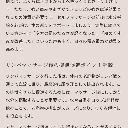
例えば、ふくらはぎは下から上へゆっくりとさすり上げま
す。ただし、強い痛みやあざができるほどの強さは逆効果と
なるため注意が必要です。セルフマッサージの前後は水分補
給を心がけ、体の巡りをサポートしましょう。実際に続けて
いる方からは「夕方の足のだるさが軽くなった」「肌のくす
みが改善した」といった声も多く、日々の積み重ねが効果を
高めます。
リンパマッサージ後の排泄促進ポイント解説
リンパマッサージを行った後は、体内の老廃物がリンパ液を
通じて血流に乗り、最終的に尿や汗として排出されます。こ
の排泄をさらに促進するためには、マッサージ後にしっかり
水分を摂取することが重要です。水や白湯をコップ1杯程度
飲むことで、老廃物の排出がスムーズになり、むくみ解消に
も役立ちます。
また、マッサージ後はトイレに行きたくなることが多く見ら